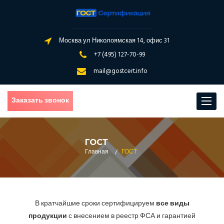
Москва ул Николоямская 14, офис 31
+7 (495) 127-70-99
mail@gostcert.info
Заказать звонок
Toggle
navigat
ГОСТ
Главная
/
ГОСТ
В кратчайшие сроки сертифицируем
все виды
продукции
с внесением в реестр ФСА и гарантией