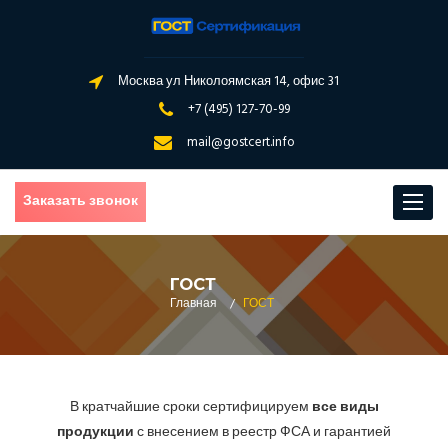
Москва ул Николоямская 14, офис 31
+7 (495) 127-70-99
mail@gostcert.info
Заказать звонок
Toggle
navigat
ГОСТ
Главная
/
ГОСТ
В кратчайшие сроки сертифицируем
все виды
продукции
с внесением в реестр ФСА и гарантией