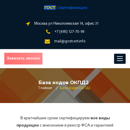
Москва ул Николоямская 14, офис 31
+7 (495) 127-70-99
mail@gostcert.info
Заказать звонок
Toggle
navigat
База кодов ОКПД2
Главная
/
База кодов ОКПД2
В кратчайшие сроки сертифицируем
все виды
продукции
с внесением в реестр ФСА и гарантией