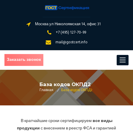
Москва ул Николоямская 14, офис 31
+7 (495) 127-70-99
mail@gostcert.info
Заказать звонок
Toggle
navigat
База кодов ОКПД2
Главная
/
База кодов ОКПД2
В кратчайшие сроки сертифицируем
все виды
продукции
с внесением в реестр ФСА и гарантией