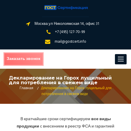
Москва ул Николоямская 14, офис 31
+7 (495) 127-70-99
mail@gostcert.info
Заказать звонок
Toggle
navigat
Декларирование на Горох лущильный
для потребления в свежем виде
Главная
/
Декларирование на Горох лущильный для
потребления в свежем виде
В кратчайшие сроки сертифицируем
все виды
продукции
с внесением в реестр ФСА и гарантией