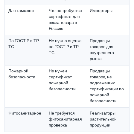
Для таможни
Что не требуется
Импортеры
сертификат для
ввоза товара в
Россию
По ГОСТ Р и ТР
Не нужна оценка
Продавцы
ТС
по ГОСТ Р и ТР
товаров для
ТС
внутреннего
рынка
Пожарной
Не нужен
Продавцы
безопасности
сертификат
товаров, не
пожарной
подлежащих
безопасности
сертификации по
пожарной
безопасности
Фитосанитарное
Не требуется
Реализаторы
фитосанитарная
растительной
проверка
продукции