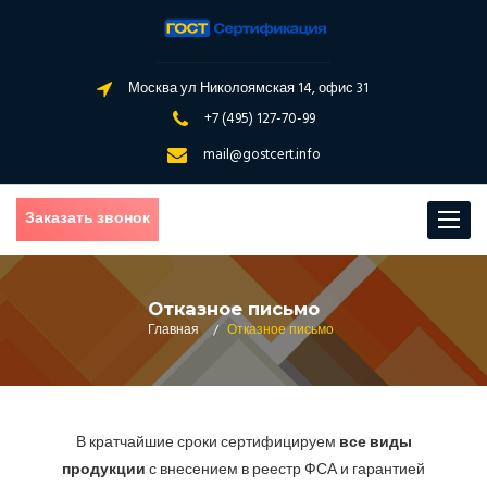
Москва ул Николоямская 14, офис 31
+7 (495) 127-70-99
mail@gostcert.info
Заказать звонок
Toggle
navigat
Отказное письмо
Главная
/
Отказное письмо
В кратчайшие сроки сертифицируем
все виды
продукции
с внесением в реестр ФСА и гарантией