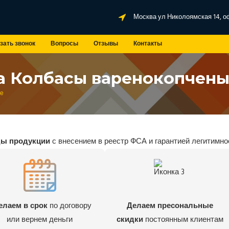
Москва ул Николоямская 14, о
зать звонок
Вопросы
Отзывы
Контакты
а Колбасы варенокопчен
ые
ды продукции
с внесением в реестр ФСА и гарантией легитимно
елаем в срок
по договору
Делаем пресональные
или вернем деньги
скидки
постоянным клиентам