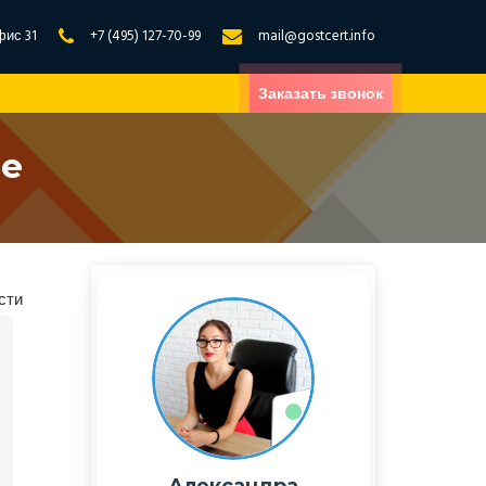
фис 31
+7 (495) 127-70-99
mail@gostcert.info
Заказать звонок
ые
сти
Александра