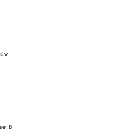
лбас
ии. В