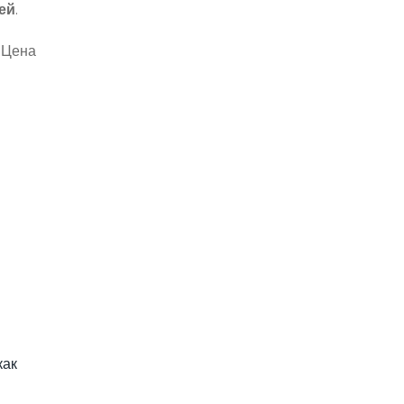
ей
.
 Цена
как