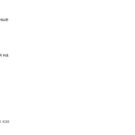
рные
я на
 как