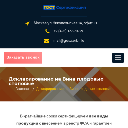
Москва ул Николоямская 14, офис 31
+7 (495) 127-70-99
mail@gostcert.info
Заказать звонок
Toggle
navigat
Декларирование на Вина плодовые
столовые
Главная
/
Декларирование на Вина плодовые столовые
В кратчайшие сроки сертифицируем
все виды
продукции
с внесением в реестр ФСА и гарантией