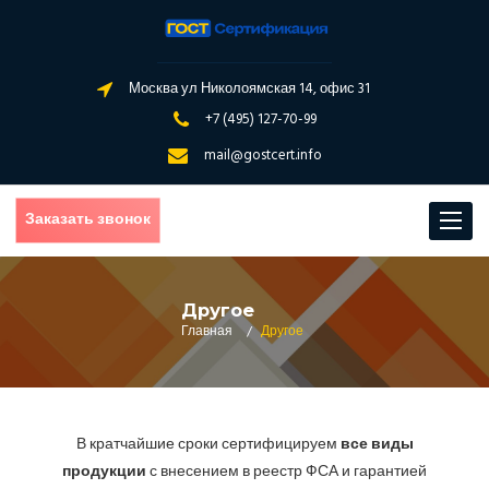
Москва ул Николоямская 14, офис 31
+7 (495) 127-70-99
mail@gostcert.info
Заказать звонок
Toggle
navigat
Другое
Главная
/
Другое
В кратчайшие сроки сертифицируем
все виды
продукции
с внесением в реестр ФСА и гарантией