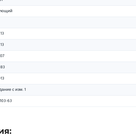
ующий
013
013
007
983
013
ание с изм. 1
103-63
ия: