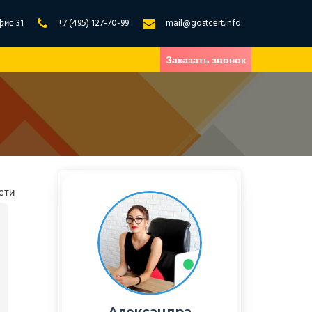
фис 31
+7 (495) 127-70-99
mail@gostcert.info
Заказать звонок
сти
Александра