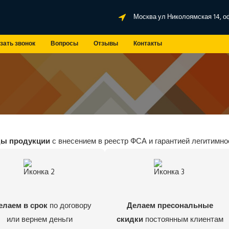
Москва ул Николоямская 14, о
зать звонок
Вопросы
Отзывы
Контакты
ды продукции
с внесением в реестр ФСА и гарантией легитимно
елаем в срок
по договору
Делаем пресональные
или вернем деньги
скидки
постоянным клиентам