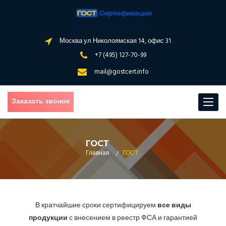
Москва ул Николоямская 14, офис 31
+7 (495) 127-70-99
mail@gostcert.info
Заказать звонок
Toggle
navigat
ГОСТ
Главная
/
ГОСТ
В кратчайшие сроки сертифицируем
все виды
продукции
с внесением в реестр ФСА и гарантией