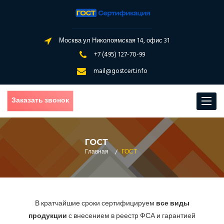
Москва ул Николоямская 14, офис 31
+7 (495) 127-70-99
mail@gostcert.info
Заказать звонок
Toggle
navigat
ГОСТ
Главная
/
ГОСТ
В кратчайшие сроки сертифицируем
все виды
продукции
с внесением в реестр ФСА и гарантией