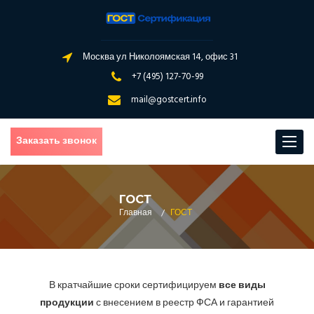
Москва ул Николоямская 14, офис 31
+7 (495) 127-70-99
mail@gostcert.info
Заказать звонок
Toggle
navigat
ГОСТ
Главная
/
ГОСТ
В кратчайшие сроки сертифицируем
все виды
продукции
с внесением в реестр ФСА и гарантией