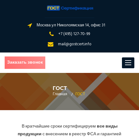
Москва ул Николоямская 14, офис 31
+7 (495) 127-70-99
mail@gostcert.info
Заказать звонок
Toggle
navigat
ГОСТ
Главная
/
ГОСТ
В кратчайшие сроки сертифицируем
все виды
продукции
с внесением в реестр ФСА и гарантией