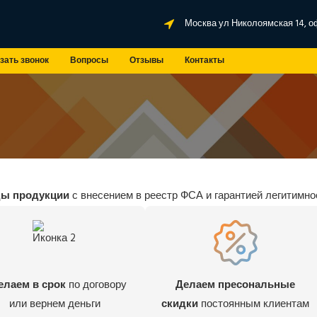
Москва ул Николоямская 14, о
зать звонок
Вопросы
Отзывы
Контакты
ды продукции
с внесением в реестр ФСА и гарантией легитимно
елаем в срок
по договору
Делаем пресональные
или вернем деньги
скидки
постоянным клиентам