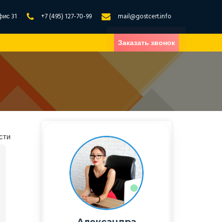
фис 31
+7 (495) 127-70-99
mail@gostcert.info
Заказать звонок
сти
Александра