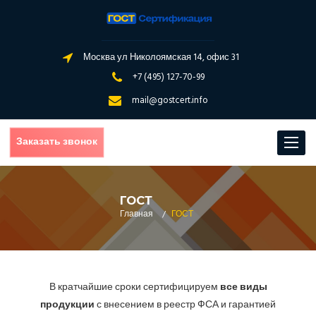
Москва ул Николоямская 14, офис 31
+7 (495) 127-70-99
mail@gostcert.info
Заказать звонок
Toggle
navigat
ГОСТ
Главная
/
ГОСТ
В кратчайшие сроки сертифицируем
все виды
продукции
с внесением в реестр ФСА и гарантией