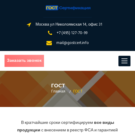
Москва ул Николоямская 14, офис 31
+7 (495) 127-70-99
mail@gostcert.info
Заказать звонок
Toggle
navigat
ГОСТ
Главная
/
ГОСТ
В кратчайшие сроки сертифицируем
все виды
продукции
с внесением в реестр ФСА и гарантией