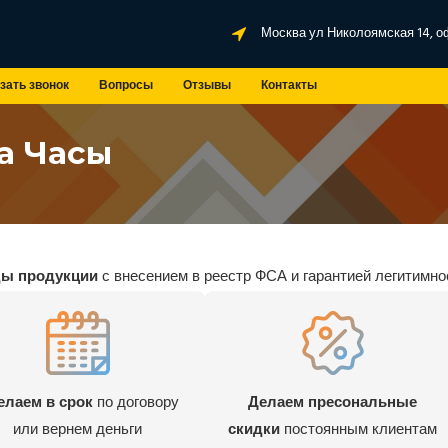
Москва ул Николоямская 14, о
зать звонок
Вопросы
Отзывы
Контакты
а Часы
ды продукции
с внесением в реестр ФСА и гарантией легитимно
елаем в срок
по договору
Делаем пресональные
или вернем деньги
скидки
постоянным клиентам