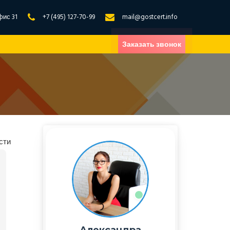
фис 31
+7 (495) 127-70-99
mail@gostcert.info
Заказать звонок
сти
Александра