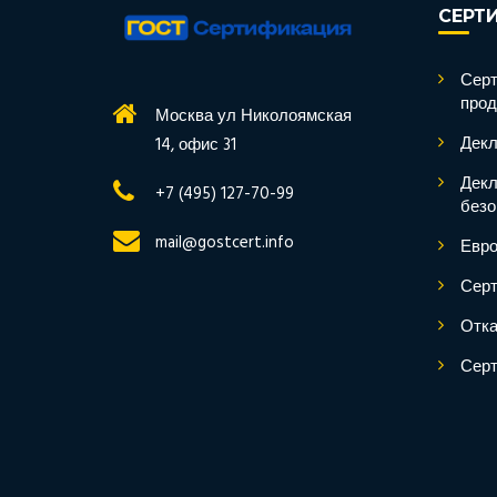
СЕРТ
Серт
прод
Москва ул Николоямская
Декл
14, офис 31
Декл
+7 (495) 127-70-99
безо
mail@gostcert.info
Евро
Серт
Отка
Серт