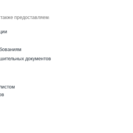
 также предоставляем:
ции
ебованиям
ешительных документов
алистом
ов