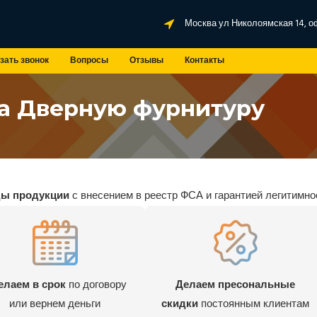
Москва ул Николоямская 14, о
зать звонок
Вопросы
Отзывы
Контакты
на Дверную фурнитуру
ды продукции
с внесением в реестр ФСА и гарантией легитимно
елаем в срок
по договору
Делаем пресональные
или вернем деньги
скидки
постоянным клиентам