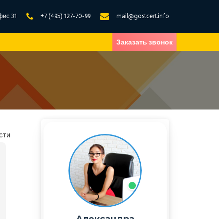
фис 31
+7 (495) 127-70-99
mail@gostcert.info
Заказать звонок
сти
Александра