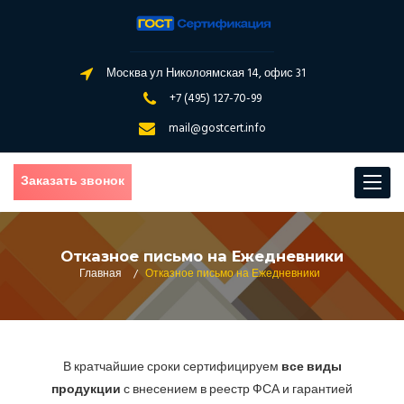
Москва ул Николоямская 14, офис 31
+7 (495) 127-70-99
mail@gostcert.info
Заказать звонок
Toggle
navigat
Отказное письмо на Ежедневники
Главная
/
Отказное письмо на Ежедневники
В кратчайшие сроки сертифицируем
все виды
продукции
с внесением в реестр ФСА и гарантией