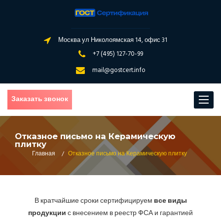
Москва ул Николоямская 14, офис 31
+7 (495) 127-70-99
mail@gostcert.info
Заказать звонок
Toggle
navigat
Отказное письмо на Керамическую
плитку
Главная
/
Отказное письмо на Керамическую плитку
В кратчайшие сроки сертифицируем
все виды
продукции
с внесением в реестр ФСА и гарантией