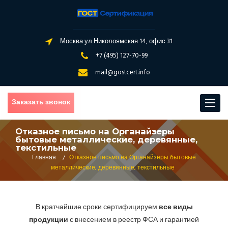
Москва ул Николоямская 14, офис 31
+7 (495) 127-70-99
mail@gostcert.info
Заказать звонок
Toggle
navigat
Отказное письмо на Органайзеры
бытовые металлические, деревянные,
текстильные
Главная
/
Отказное письмо на Органайзеры бытовые
металлические, деревянные, текстильные
В кратчайшие сроки сертифицируем
все виды
продукции
с внесением в реестр ФСА и гарантией