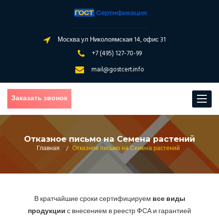
Москва ул Николоямская 14, офис 31
+7 (495) 127-70-99
mail@gostcert.info
Заказать звонок
Toggle
navigat
Отказное письмо на Семена растений
Главная
/
Отказное письмо на Семена растений
В кратчайшие сроки сертифицируем
все виды
продукции
с внесением в реестр ФСА и гарантией