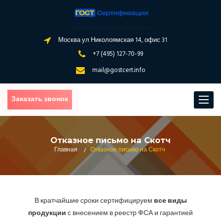
Москва ул Николоямская 14, офис 31
+7 (495) 127-70-99
mail@gostcert.info
Заказать звонок
Toggle
navigat
Отказное письмо на Скотч
Главная
/
Отказное письмо на Скотч
В кратчайшие сроки сертифицируем
все виды
продукции
с внесением в реестр ФСА и гарантией