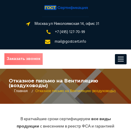
Москва ул Николоямская 14, офис 31
+7 (495) 127-70-99
mail@gostcert.info
Заказать звонок
Toggle
navigat
Отказное письмо на Вентиляцию
(воздуховоды)
Главная
/
Отказное письмо на Вентиляцию (воздуховоды)
В кратчайшие сроки сертифицируем
все виды
продукции
с внесением в реестр ФСА и гарантией