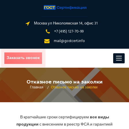
Москва ул Николоямская 14, офис 31
+7 (495) 127-70-99
mail@gostcert.info
Заказать звонок
Toggle
navigat
Отказное письмо на заколки
Главная
/
Отказное письмо на заколки
В кратчайшие сроки сертифицируем
все виды
продукции
с внесением в реестр ФСА и гарантией