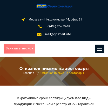
Москва ул Николоямская 14, офис 31
+7 (495) 127-70-99
mail@gostcert.info
Заказать звонок
Toggle
navigat
Отказное письмо на зоотовары
Главная
/
Отказное письмо на зоотовары
В кратчайшие сроки сертифицируем
все виды
продукции
с внесением в реестр ФСА и гарантией