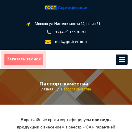
Москва ул Николоямская 14, офис 31
+7 (495) 127-70-99
mail@gostcert.info
Заказать звонок
Toggle
navigat
Паспорт качества
Главная
/
Паспорт качества
В кратчайшие сроки сертифицируем
все виды
продукции
с внесением в реестр ФСА и гарантией