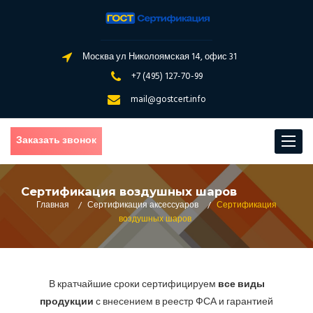
Москва ул Николоямская 14, офис 31
+7 (495) 127-70-99
mail@gostcert.info
Заказать звонок
Toggle
navigat
Сертификация воздушных шаров
Главная
/
Сертификация аксессуаров
/
Сертификация
воздушных шаров
В кратчайшие сроки сертифицируем
все виды
продукции
с внесением в реестр ФСА и гарантией