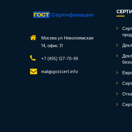
СЕРТ
Серт
прод
Москва ул Николоямская
Декл
14, офис 31
Декл
+7 (495) 127-70-99
безо
mail@gostcert.info
Евро
Серт
Отка
Серт