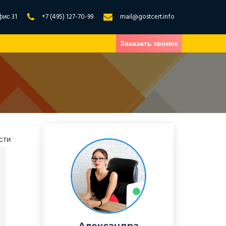
фис 31
+7 (495) 127-70-99
mail@gostcert.info
Заказать звонок
сти
Александра