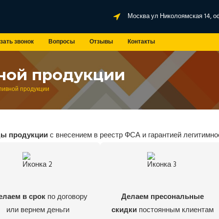
Москва ул Николоямская 14, о
зать звонок
Вопросы
Отзывы
Контакты
ной продукции
пивной продукции
ды продукции
с внесением в реестр ФСА и гарантией легитимно
елаем в срок
по договору
Делаем пресональные
или вернем деньги
скидки
постоянным клиентам