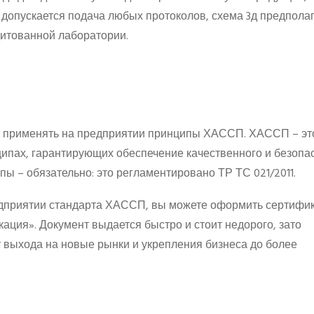
д допускается подача любых протоколов, схема 3д предпола
дитованной лаборатории.
о применять на предприятии принципы ХАССП. ХАССП – эт
ципах, гарантирующих обеспечение качественного и безопа
пы – обязательно: это регламентировано ТР ТС 021/2011.
едприятии стандарта ХАССП, вы можете оформить сертифи
ия». Документ выдается быстро и стоит недорого, зато
т выхода на новые рынки и укрепления бизнеса до более