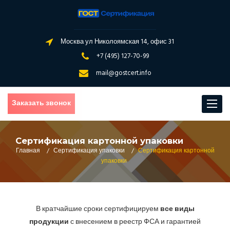
Москва ул Николоямская 14, офис 31
+7 (495) 127-70-99
mail@gostcert.info
Заказать звонок
Toggle
navigat
Сертификация картонной упаковки
Главная
/
Сертификация упаковки
/
Сертификация картонной
упаковки
В кратчайшие сроки сертифицируем
все виды
продукции
с внесением в реестр ФСА и гарантией