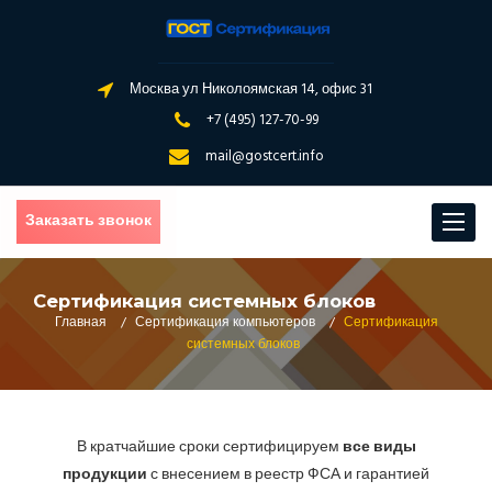
Москва ул Николоямская 14, офис 31
+7 (495) 127-70-99
mail@gostcert.info
Заказать звонок
Toggle
navigat
Сертификация системных блоков
Главная
/
Сертификация компьютеров
/
Сертификация
системных блоков
В кратчайшие сроки сертифицируем
все виды
продукции
с внесением в реестр ФСА и гарантией