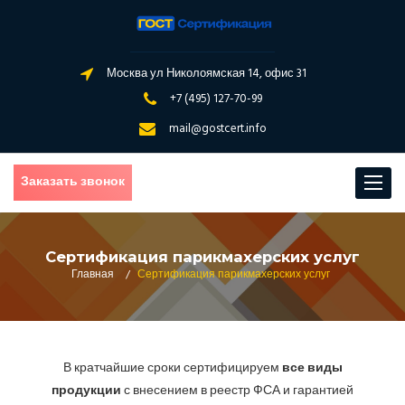
Москва ул Николоямская 14, офис 31
+7 (495) 127-70-99
mail@gostcert.info
Заказать звонок
Toggle
navigat
Сертификация парикмахерских услуг
Главная
/
Сертификация парикмахерских услуг
В кратчайшие сроки сертифицируем
все виды
продукции
с внесением в реестр ФСА и гарантией