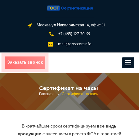
Москва ул Николоямская 14, офис 31
+7 (495) 127-70-99
mail@gostcert.info
Заказать звонок
Toggle
navigat
Сертификат на часы
Главная
/
Сертификат на часы
В кратчайшие сроки сертифицируем
все виды
продукции
с внесением в реестр ФСА и гарантией