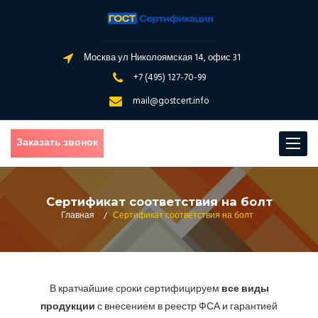
Москва ул Николоямская 14, офис 31
+7 (495) 127-70-99
mail@gostcert.info
Заказать звонок
Toggle
navigat
Сертификат соответствия на болт
Главная
/
Сертификат соответствия на болт
В кратчайшие сроки сертифицируем
все виды
продукции
с внесением в реестр ФСА и гарантией