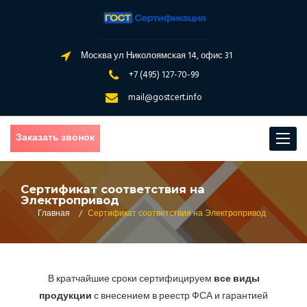
Москва ул Николоямская 14, офис 31
+7 (495) 127-70-99
mail@gostcert.info
Заказать звонок
Toggle
navigat
Сертификат соответствия на
Электропривод
Главная
/
Сертификат соответствия на Электропривод
В кратчайшие сроки сертифицируем
все виды
продукции
с внесением в реестр ФСА и гарантией