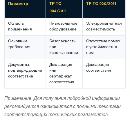
Параметр
ТР ТС
ТР ТС 020/2011
004/2011
Область
Низковольтное
Электромагнитная
применения
оборудование
совместимость
Основные
Безопасность
Отсутствие помех
требования
при
и устойчивость к
использовании
ним
Документы,
Декларация
Декларация
подтверждающие
или
соответствия
соответствие
сертификат
соответствия
Примечание: Для получения подробной информации
рекомендуется ознакомиться с полными текстами
соответствующих технических регламентов.