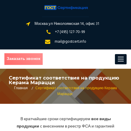
Москва ул Николоямская 14, офис 31
+7 (495) 127-70-99
mail@gostcert.info
Заказать звонок
Toggle
navigat
Сертификат соответствия на продукцию
Керама Марацци
Главная
/
Сертификат соответствия на продукцию Керама
Марацци
В кратчайшие сроки сертифицируем
все виды
продукции
с внесением в реестр ФСА и гарантией