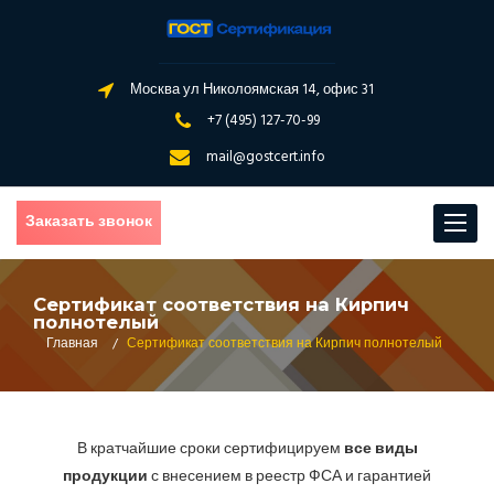
Москва ул Николоямская 14, офис 31
+7 (495) 127-70-99
mail@gostcert.info
Заказать звонок
Toggle
navigat
Сертификат соответствия на Кирпич
полнотелый
Главная
/
Сертификат соответствия на Кирпич полнотелый
В кратчайшие сроки сертифицируем
все виды
продукции
с внесением в реестр ФСА и гарантией