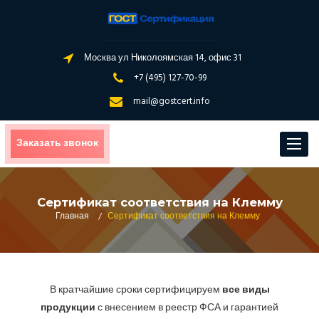
Москва ул Николоямская 14, офис 31
+7 (495) 127-70-99
mail@gostcert.info
Заказать звонок
Toggle
navigat
Сертификат соответствия на Клемму
Главная
/
Сертификат соответствия на Клемму
В кратчайшие сроки сертифицируем
все виды
продукции
с внесением в реестр ФСА и гарантией