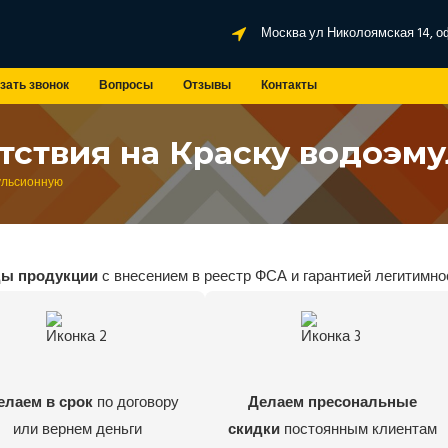
Москва ул Николоямская 14, о
зать звонок
Вопросы
Отзывы
Контакты
тствия на Краску водоэм
ульсионную
ды продукции
с внесением в реестр ФСА и гарантией легитимно
елаем в срок
по договору
Делаем пресональные
или вернем деньги
скидки
постоянным клиентам