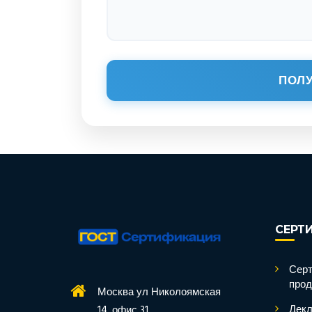
ПОЛУ
СЕРТ
Серт
прод
Москва ул Николоямская
Декл
14, офис 31