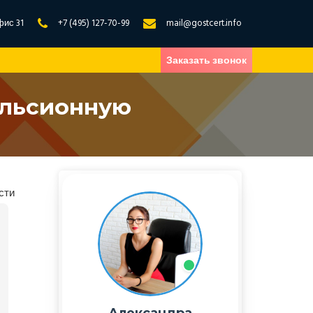
фис 31
+7 (495) 127-70-99
mail@gostcert.info
Заказать звонок
ульсионную
сти
Александра