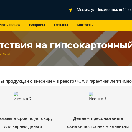
Москва ул Николоямская 14, о
зать звонок
Вопросы
Отзывы
Контакты
тствия на гипсокартонный
й лист
ды продукции
с внесением в реестр ФСА и гарантией легитимно
елаем в срок
по договору
Делаем пресональные
или вернем деньги
скидки
постоянным клиентам