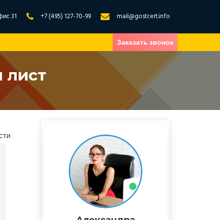
фис 31
+7 (495) 127-70-99
mail@gostcert.info
Заказать звонок
 лист
сти
Александра