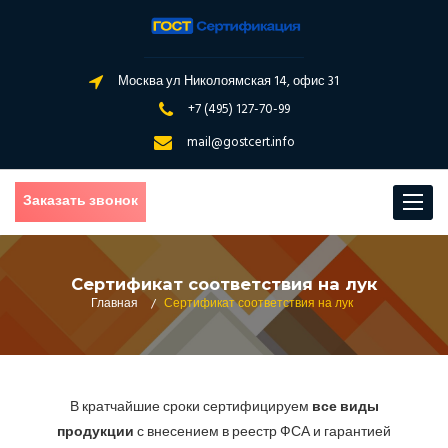
Москва ул Николоямская 14, офис 31
+7 (495) 127-70-99
mail@gostcert.info
Заказать звонок
Toggle
navigat
Сертификат соответствия на лук
Главная
/
Сертификат соответствия на лук
В кратчайшие сроки сертифицируем
все виды
продукции
с внесением в реестр ФСА и гарантией