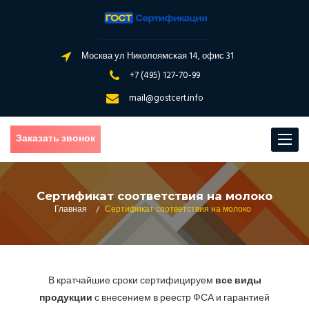
Москва ул Николоямская 14, офис 31
+7 (495) 127-70-99
mail@gostcert.info
Заказать звонок
Toggle
navigat
Сертификат соответствия на молоко
Главная
/
Сертификат соответствия на молоко
В кратчайшие сроки сертифицируем
все виды
продукции
с внесением в реестр ФСА и гарантией