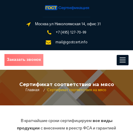
Москва ул Николоямская 14, офис 31
+7 (495) 127-70-99
mail@gostcert.info
Заказать звонок
Toggle
navigat
Сертификат соответствия на мясо
Главная
/
Сертификат соответствия на мясо
В кратчайшие сроки сертифицируем
все виды
продукции
с внесением в реестр ФСА и гарантией