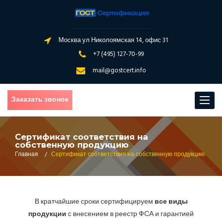
Москва ул Николоямская 14, офис 31
+7 (495) 127-70-99
mail@gostcert.info
Заказать звонок
Toggle
navigat
Сертификат соответствия на
собственную продукцию
Главная
/
Сертификат соответствия на собственную продукцию
В кратчайшие сроки сертифицируем
все виды
продукции
с внесением в реестр ФСА и гарантией