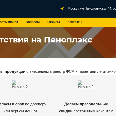
Москва ул Николоямская 14, о
зать звонок
Вопросы
Отзывы
Контакты
тствия на Пеноплэкс
ды продукции
с внесением в реестр ФСА и гарантией легитимно
елаем в срок
по договору
Делаем пресональные
или вернем деньги
скидки
постоянным клиентам