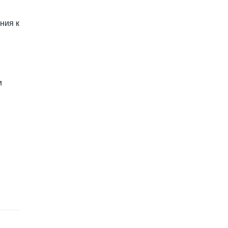
ния к
и