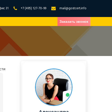
фис 31
+7 (495) 127-70-99
mail@gostcert.info
Заказать звонок
сти
Александра