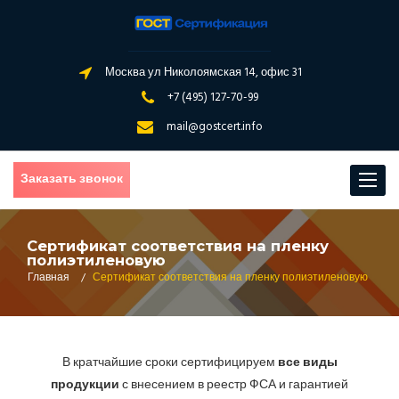
Москва ул Николоямская 14, офис 31
+7 (495) 127-70-99
mail@gostcert.info
Заказать звонок
Toggle
navigat
Сертификат соответствия на пленку
полиэтиленовую
Главная
/
Сертификат соответствия на пленку полиэтиленовую
В кратчайшие сроки сертифицируем
все виды
продукции
с внесением в реестр ФСА и гарантией