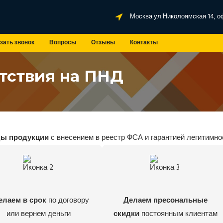
Москва ул Николоямская 14, о
зать звонок
Вопросы
Отзывы
Контакты
тствия на ПНД
ды продукции
с внесением в реестр ФСА и гарантией легитимно
елаем в срок
по договору
Делаем пресональные
или вернем деньги
скидки
постоянным клиентам