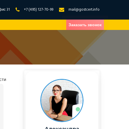
фис 31
+7 (495) 127-70-99
mail@gostcert.info
Заказать звонок
сти
Александра