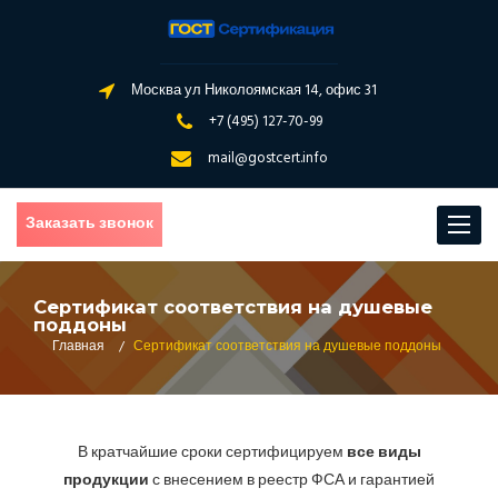
Москва ул Николоямская 14, офис 31
+7 (495) 127-70-99
mail@gostcert.info
Заказать звонок
Toggle
navigat
Сертификат соответствия на душевые
поддоны
Главная
/
Сертификат соответствия на душевые поддоны
В кратчайшие сроки сертифицируем
все виды
продукции
с внесением в реестр ФСА и гарантией