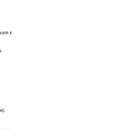
ния к
к
м).