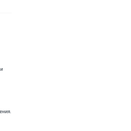
 и
ения.