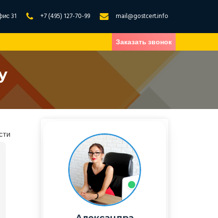
фис 31
+7 (495) 127-70-99
mail@gostcert.info
Заказать звонок
у
сти
Александра