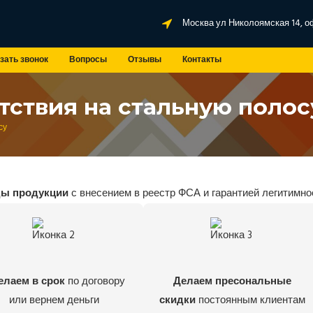
Москва ул Николоямская 14, о
зать звонок
Вопросы
Отзывы
Контакты
тствия на стальную полос
су
ды продукции
с внесением в реестр ФСА и гарантией легитимно
елаем в срок
по договору
Делаем пресональные
или вернем деньги
скидки
постоянным клиентам